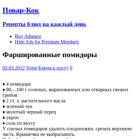
Повар-Кок
Рецепты блюд на каждый день
Buy Adspace
Hide Ads for Premium Members
Фаршированные помидоры
02.03.2012
Sveta
Блюда к посту
0
♦ 4 помидора
♦ 80—100 г соленых, маринованных или отварных свежих
грибов
♦ 2 ст. л. растительного масла
♦ зеленый лук
♦ молотый черный перец
♦ укроп
♦ соль по вкусу
У спелых помидоров удалить плодоножки, срезать верхнюю
часть. Крышечки не выбрасывать.