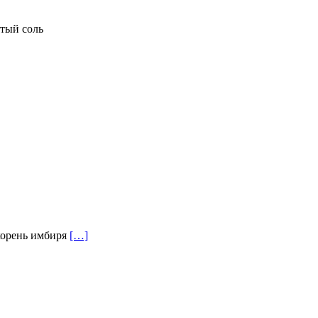
отый соль
 корень имбиря
[…]